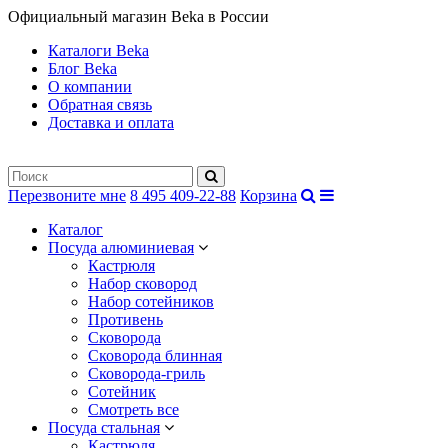
Официальный магазин Beka в России
Каталоги Beka
Блог Beka
О компании
Обратная связь
Доставка и оплата
Перезвоните мне
8 495 409-22-88
Корзина
Каталог
Посуда алюминиевая
Кастрюля
Набор сковород
Набор сотейников
Противень
Сковорода
Сковорода блинная
Сковорода-гриль
Сотейник
Смотреть все
Посуда стальная
Кастрюля