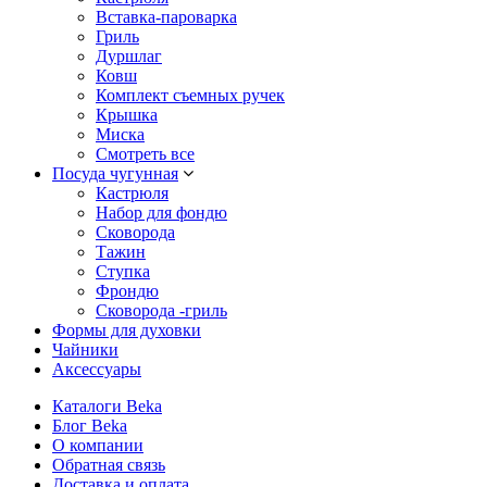
Вставка-пароварка
Гриль
Дуршлаг
Ковш
Комплект съемных ручек
Крышка
Миска
Смотреть все
Посуда чугунная
Кастрюля
Набор для фондю
Сковорода
Тажин
Ступка
Фрондю
Сковорода -гриль
Формы для духовки
Чайники
Аксессуары
Каталоги Beka
Блог Beka
О компании
Обратная связь
Доставка и оплата