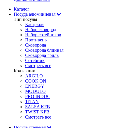
Каталог
Посуда алюминиевая
Тип посуды
Кастрюля
Набор сковород
Набор сотейников
Противень
Сковорода
Сковорода блинная
Сковорода-гриль
Сотейник
Смотреть все
Коллекции
ARGILO
COOK'ON
ENERGY
MODULO
PRO INDUC
TITAN
SALSA KFB
TWIST KFB
Смотреть все
Посуда стальная