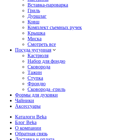
Вставка-пароварка
Гриль
Дуршлаг
Ковш
Комплект съемных ручек
Крышка
Миска
Смотреть все
Посуда чугунная
Кастрюля
Набор для фондю
Сковорода
Тажин
Ступка
Фрондю
Сковорода -гриль
Формы для духовки
Чайники
Аксессуары
Каталоги Beka
Блог Beka
О компании
Обратная связь
Доставка и оплата