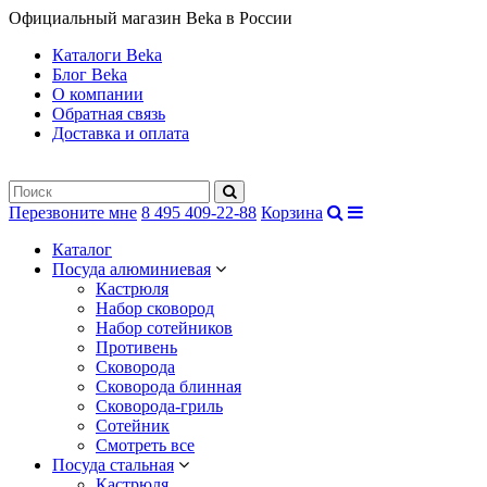
Официальный магазин Beka в России
Каталоги Beka
Блог Beka
О компании
Обратная связь
Доставка и оплата
Перезвоните мне
8 495 409-22-88
Корзина
Каталог
Посуда алюминиевая
Кастрюля
Набор сковород
Набор сотейников
Противень
Сковорода
Сковорода блинная
Сковорода-гриль
Сотейник
Смотреть все
Посуда стальная
Кастрюля