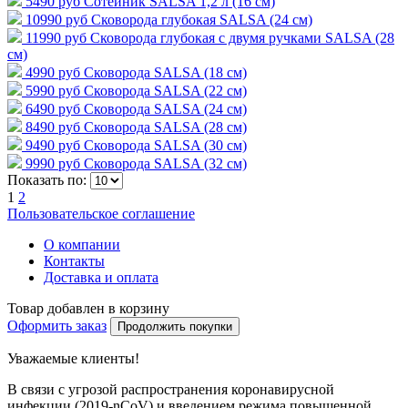
5490 руб
Сотейник SALSA 1,2 л (16 см)
10990 руб
Сковорода глубокая SALSA (24 см)
11990 руб
Сковорода глубокая с двумя ручками SALSA (28
см)
4990 руб
Сковорода SALSA (18 см)
5990 руб
Сковорода SALSA (22 см)
6490 руб
Сковорода SALSA (24 см)
8490 руб
Сковорода SALSA (28 см)
9490 руб
Сковорода SALSA (30 см)
9990 руб
Сковорода SALSA (32 см)
Показать по:
1
2
Пользовательское соглашение
О компании
Контакты
Доставка и оплата
Товар добавлен в корзину
Оформить заказ
Продолжить покупки
Уважаемые клиенты!
В связи с угрозой распространения коронавирусной
инфекции (2019-nCoV) и введением режима повышенной