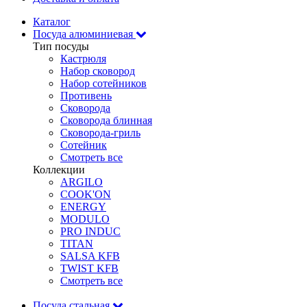
Каталог
Посуда алюминиевая
Тип посуды
Кастрюля
Набор сковород
Набор сотейников
Противень
Сковорода
Сковорода блинная
Сковорода-гриль
Сотейник
Смотреть все
Коллекции
ARGILO
COOK'ON
ENERGY
MODULO
PRO INDUC
TITAN
SALSA KFB
TWIST KFB
Смотреть все
Посуда стальная