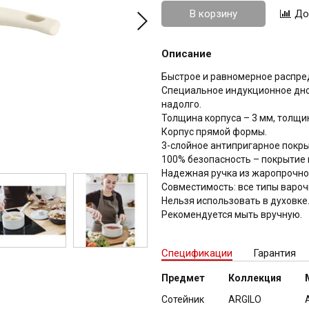
В корзину
Описание
Быстрое и равномерное распре
Специальное индукционное дно
надолго.
Толщина корпуса – 3 мм, толщин
Корпус прямой формы.
3-слойное антипригарное покрыт
100% безопасность – покрытие
Надежная ручка из жаропрочног
Совместимость: все типы вароч
Нельзя использовать в духовке
Рекомендуется мыть вручную.
Спецификации
Гарантия
Предмет
Коллекция
Сотейник
ARGILO