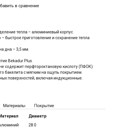
деление тепла – алюминиевый корпус.
 – быстрое приготовление и сохранение тепла
а дна – 3,5 мм.
ие Bekadur Plus.
 не содержит перфтороктановую кислоту (ПФОК).
о бакелита с мягким на ощупь покрытием.
ных поверхностей, включая индукционные.
.
Материалы
Покрытие
Материал
Диаметр
Алюминий
28.0