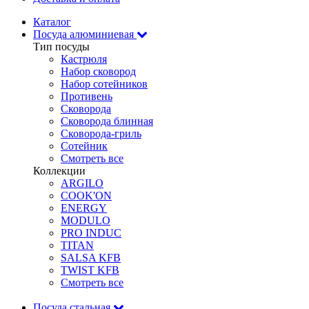
Каталог
Посуда алюминиевая
Тип посуды
Кастрюля
Набор сковород
Набор сотейников
Противень
Сковорода
Сковорода блинная
Сковорода-гриль
Сотейник
Смотреть все
Коллекции
ARGILO
COOK'ON
ENERGY
MODULO
PRO INDUC
TITAN
SALSA KFB
TWIST KFB
Смотреть все
Посуда стальная