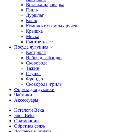
Вставка-пароварка
Гриль
Дуршлаг
Ковш
Комплект съемных ручек
Крышка
Миска
Смотреть все
Посуда чугунная
Кастрюля
Набор для фондю
Сковорода
Тажин
Ступка
Фрондю
Сковорода -гриль
Формы для духовки
Чайники
Аксессуары
Каталоги Beka
Блог Beka
О компании
Обратная связь
Доставка и оплата