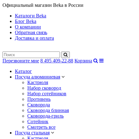
Официальный магазин Beka в России
Каталоги Beka
Блог Beka
О компании
Обратная связь
Доставка и оплата
Перезвоните мне
8 495 409-22-88
Корзина
Каталог
Посуда алюминиевая
Кастрюля
Набор сковород
Набор сотейников
Противень
Сковорода
Сковорода блинная
Сковорода-гриль
Сотейник
Смотреть все
Посуда стальная
Кастрюля