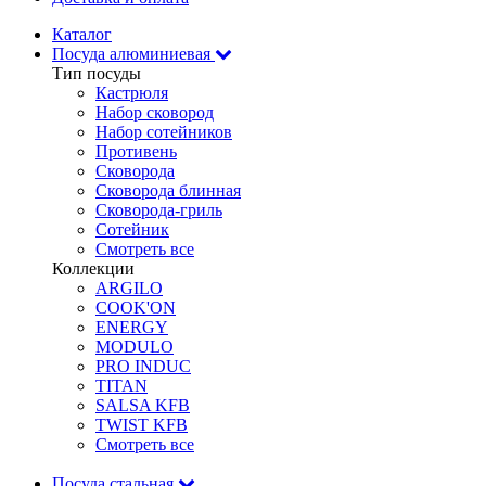
Каталог
Посуда алюминиевая
Тип посуды
Кастрюля
Набор сковород
Набор сотейников
Противень
Сковорода
Сковорода блинная
Сковорода-гриль
Сотейник
Смотреть все
Коллекции
ARGILO
COOK'ON
ENERGY
MODULO
PRO INDUC
TITAN
SALSA KFB
TWIST KFB
Смотреть все
Посуда стальная