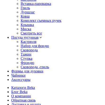
Вставка-пароварка
Гриль
Дуршлаг
Ковш
Комплект съемных ручек
Крышка
Миска
Смотреть все
Посуда чугунная
Кастрюля
Набор для фондю
Сковорода
Тажин
Ступка
Фрондю
Сковорода -гриль
Формы для духовки
Чайники
Аксессуары
Каталоги Beka
Блог Beka
О компании
Обратная связь
Доставка и оплата