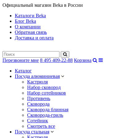
Официальный магазин Beka в России
Каталоги Beka
Блог Beka
О компании
Обратная связь
Доставка и оплата
Перезвоните мне
8 495 409-22-88
Корзина
Каталог
Посуда алюминиевая
Кастрюля
Набор сковород
Набор сотейников
Противень
Сковорода
Сковорода блинная
Сковорода-гриль
Сотейник
Смотреть все
Посуда стальная
Кастрюля