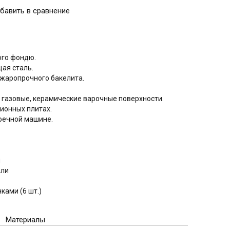
ого фондю.
ая сталь.
 жаропрочного бакелита.
 газовые, керамические варочные поверхности.
ионных плитах.
оечной машине.
и
али
ками (6 шт.)
Материалы