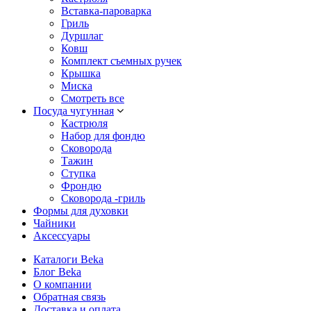
Вставка-пароварка
Гриль
Дуршлаг
Ковш
Комплект съемных ручек
Крышка
Миска
Смотреть все
Посуда чугунная
Кастрюля
Набор для фондю
Сковорода
Тажин
Ступка
Фрондю
Сковорода -гриль
Формы для духовки
Чайники
Аксессуары
Каталоги Beka
Блог Beka
О компании
Обратная связь
Доставка и оплата