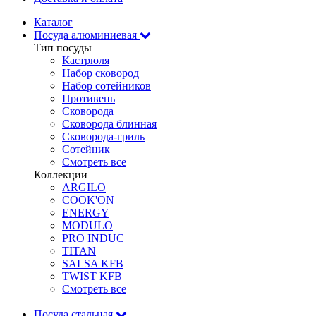
Каталог
Посуда алюминиевая
Тип посуды
Кастрюля
Набор сковород
Набор сотейников
Противень
Сковорода
Сковорода блинная
Сковорода-гриль
Сотейник
Смотреть все
Коллекции
ARGILO
COOK'ON
ENERGY
MODULO
PRO INDUC
TITAN
SALSA KFB
TWIST KFB
Смотреть все
Посуда стальная