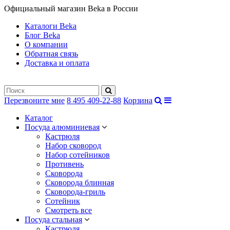
Официальный магазин Beka в России
Каталоги Beka
Блог Beka
О компании
Обратная связь
Доставка и оплата
Перезвоните мне
8 495 409-22-88
Корзина
Каталог
Посуда алюминиевая
Кастрюля
Набор сковород
Набор сотейников
Противень
Сковорода
Сковорода блинная
Сковорода-гриль
Сотейник
Смотреть все
Посуда стальная
Кастрюля